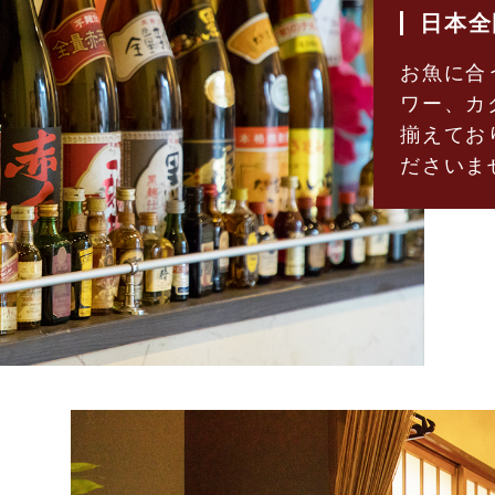
日本全
お魚に合
ワー、カ
揃えてお
ださいま