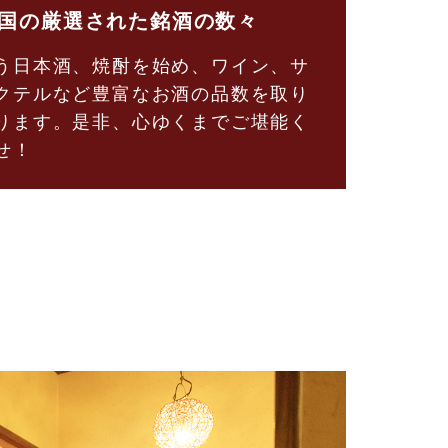
国の厳選された銘酒の数々
う日本酒、焼酎を始め、ワイン、サ
クテルなど豊富なお酒の品数を取り
ります。是非、心ゆくまでご堪能く
せ！