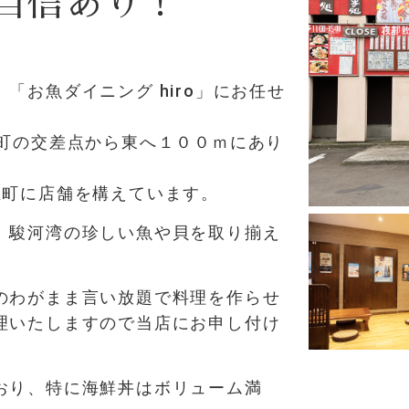
自信あり！
「お魚ダイニング hiro」にお任せ
町の交差点から東へ１００ｍにあり
土町に店舗を構えています。
、駿河湾の珍しい魚や貝を取り揃え
のわがまま言い放題で料理を作らせ
理いたしますので当店にお申し付け
おり、特に海鮮丼はボリューム満